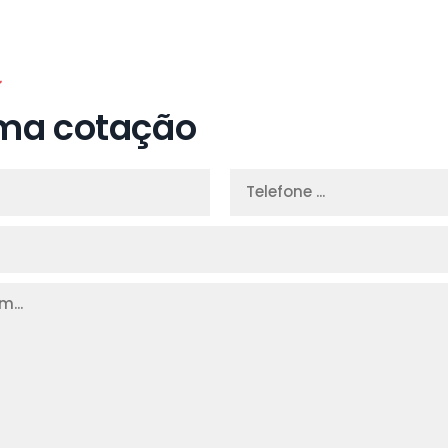
e
ma cotação