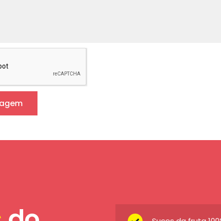
sagem
s
do
Sucos da fruta 10